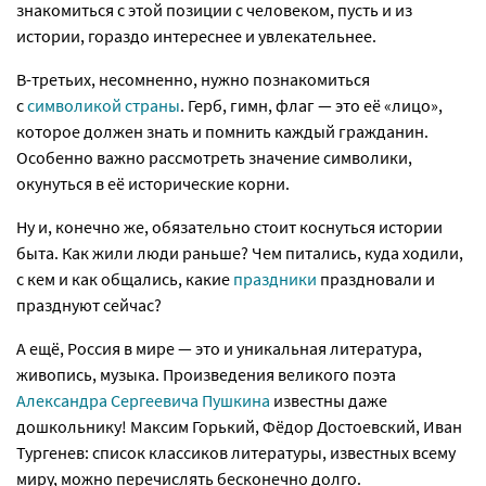
знакомиться с этой позиции с человеком, пусть и из
истории, гораздо интереснее и увлекательнее.
В-третьих, несомненно, нужно познакомиться
с
символикой страны
. Герб, гимн, флаг — это её «лицо»,
которое должен знать и помнить каждый гражданин.
Особенно важно рассмотреть значение символики,
окунуться в её исторические корни.
Ну и, конечно же, обязательно стоит коснуться истории
быта. Как жили люди раньше? Чем питались, куда ходили,
с кем и как общались, какие
праздники
праздновали и
празднуют сейчас?
А ещё, Россия в мире — это и уникальная литература,
живопись, музыка. Произведения великого поэта
Александра Сергеевича Пушкина
известны даже
дошкольнику! Максим Горький, Фёдор Достоевский, Иван
Тургенев: список классиков литературы, известных всему
миру, можно перечислять бесконечно долго.