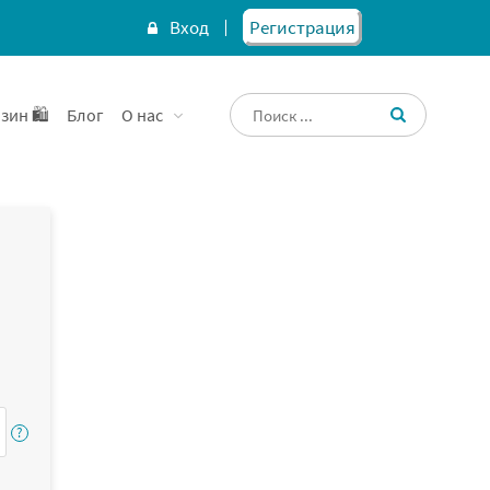
Вход
Регистрация
зин 🛍️
Блог
О нас