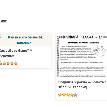
кже:
Как всё это было? М.
Зощенко
Подвиги Геракла — Золотые
яблоки Гесперид