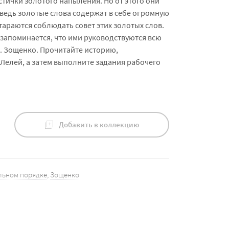
стички золотого напыления. Но от этого они
ведь золотые слова содержат в себе огромную
стараются соблюдать совет этих золотых слов.
о запоминается, что ими руководствуются всю
М. Зощенко. Прочитайте историю,
Лелей, а затем выполните задания рабочего
Добавить в коллекцию
льном порядке
,
Зощенко