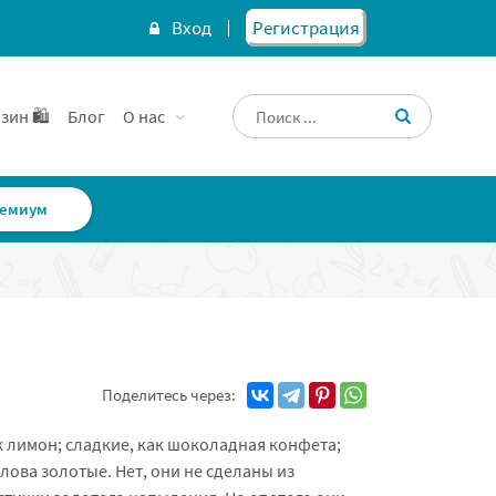
Вход
Регистрация
зин 🛍️
Блог
О нас
емиум
Поделитесь через:
ак лимон; сладкие, как шоколадная конфета;
лова золотые. Нет, они не сделаны из