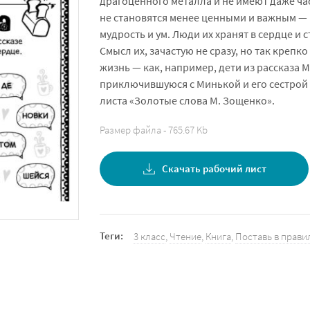
драгоценного металла и не имеют даже ча
не становятся менее ценными и важным — 
мудрость и ум. Люди их хранят в сердце и 
Смысл их, зачастую не сразу, но так крепк
жизнь — как, например, дети из рассказа 
приключившуюся с Минькой и его сестрой 
листа «Золотые слова М. Зощенко».
Размер файла - 765.67 Kb
Скачать рабочий лист
Теги:
3 класс
,
Чтение
,
Книга
,
Поставь в прави