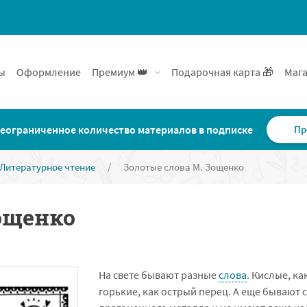
ы
Оформление
Премиум 👑
Подарочная карта 🎁
Мага
еограниченное количество материалов в подписке
Пр
Литературное чтение
/
Золотые слова М. Зощенко
ощенко
На свете бывают разные
слова
. Кислые, к
горькие, как острый перец. А еще бывают с