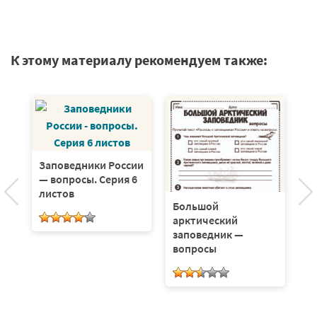
К этому материалу рекомендуем также:
Р
з
Заповедники России
Ро
— вопросы. Серия 6
л
листов
Большой
арктический
заповедник —
вопросы