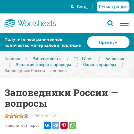
Вход
Регистрация
Получите неограниченное
Премиум
количество материалов в подписке
Главная
/
Рабочие листы
/
11 - 17 лет
/
Биология
/
Экология и охрана природы
/
Охрана природы
/
Заповедники России — вопросы
Заповедники России —
вопросы
(Рейтинг 4.6)
Поделитесь через: