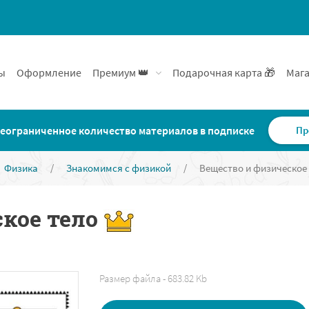
ы
Оформление
Премиум 👑
Подарочная карта 🎁
Мага
еограниченное количество материалов в подписке
Пр
Физика
/
Знакомимся с физикой
/
Вещество и физическое
ское тело
Размер файла - 683.82 Kb