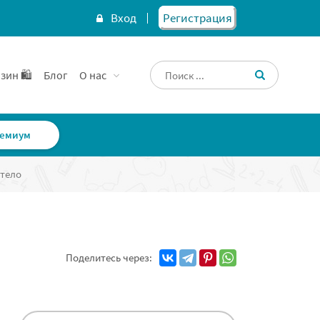
Вход
Регистрация
зин 🛍️
Блог
О нас
емиум
 тело
Поделитесь через: