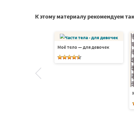
К этому материалу рекомендуем та
Моё тело — для девочек
и цену деления