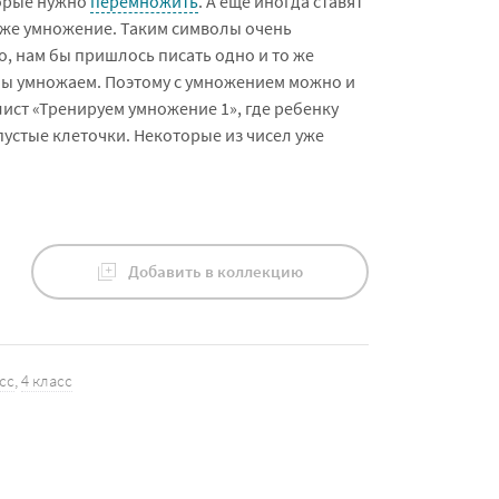
торые нужно
перемножить
. А еще иногда ставят
оже умножение. Таким символы очень
о, нам бы пришлось писать одно и то же
 мы умножаем. Поэтому с умножением можно и
ист «Тренируем умножение 1», где ребенку
устые клеточки. Некоторые из чисел уже
Добавить в коллекцию
сс
,
4 класс