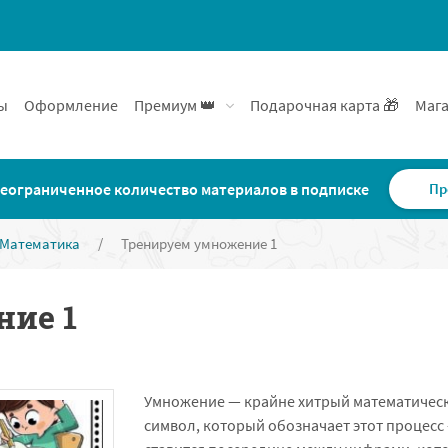
ы
Оформление
Премиум 👑
Подарочная карта 🎁
Мага
еограниченное количество материалов в подписке
Пр
Математика
/
Тренируем умножение 1
ие 1
Умножение — крайне хитрый математическ
символ, который обозначает этот процесс 