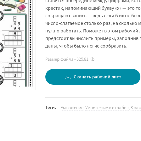
ставится посередине между цифрами, ко
крестик, напоминающий букву «х» — это т
сокращают запись — ведь если б их не был
число-слагаемое столько раз, на сколько
нужно работать. Поможет в этом рабочий л
предстоит вычислить примеры, заполнив п
даны, чтобы было легче сообразить.
Размер файла - 325.81 Kb
Скачать рабочий лист
Теги:
Умножение
,
Умножение в столбик
,
3 кла