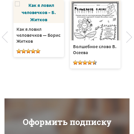
Как я ловил
человечков — Борис
Житков
Волшебное слово В.
Е
Осеева
д
У
Оформить подписку