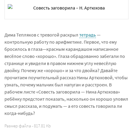
Дима Тепляков с тревогой раскрыл
тетрадь
—
контрольную работу по арифметике. Первое, что ему
бросилось в глаза—красным карандашом написанное
весёлое слово «хорошо». Глаза обрадованно забегали по
странице и увидели в правом нижнем углу невесёлую
двойку. Почему же «хорошо» и за что двойка? Давайте
прочитаем поучительный рассказ Нины Артюховой, чтобы
узнать, почему мальчик был напуган и расстроен. В
рабочем листе «Совесть заговорила — Нина Артюхова»
ребёнку предстоит показать, насколько он хорошо уловил
смысл рассказа, и подумать — а его совесть говорила ли
когда-нибудь?
Размер файла - 817.81 Kb