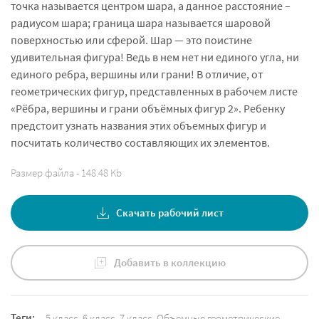
точка называется центром шара, а данное расстояние –
радиусом шара; граница шара называется шаровой
поверхностью или сферой. Шар — это поистине
удивительная фигура! Ведь в нем нет ни единого угла, ни
единого ребра, вершины или грани! В отличие, от
геометрических фигур, представленных в рабочем листе
«Рёбра, вершины и грани объёмных фигур 2». Ребенку
предстоит узнать названия этих объемных фигур и
посчитать количество составляющих их элементов.
Размер файла - 148.48 Kb
Скачать рабочий лист
Добавить в коллекцию
Теги:
5 класс
,
6 класс
,
7 класс
,
Объемные геометрические