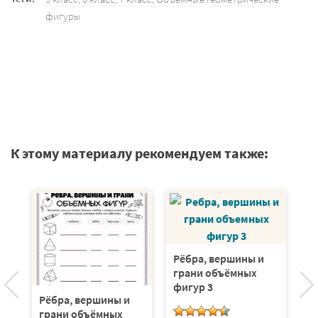
фигуры
К этому материалу рекомендуем также:
Рёбра, вершины и
грани объёмных
фигур 3
Рёбра, вершины и
Р
грани объёмных
г