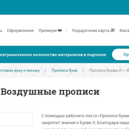
ы
Оформление
Премиум 👑
Подарочная карта 🎁
Мага
еограниченное количество материалов в подписке
Пр
отовим руку к письму
/
Прописи букв
/
Прописи буквы Л — 
 Воздушные прописи
С помощью рабочего листа «Прописи буквы
закрепит знания о букве Л. Благодаря наш