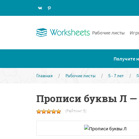
Рабочие листы
Игр
Получите н
Главная
/
Рабочие листы
/
5 - 7 лет
/
Г
Прописи буквы Л —
(Рейтинг 5)