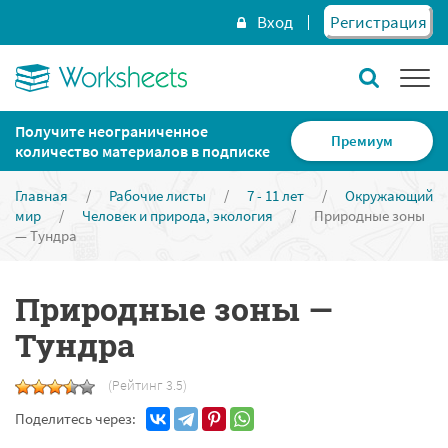
Вход
Регистрация
Получите неограниченное
Премиум
количество материалов в подписке
Главная
/
Рабочие листы
/
7 - 11 лет
/
Окружающий
мир
/
Человек и природа, экология
/
Природные зоны
— Тундра
Природные зоны —
Тундра
(Рейтинг 3.5)
Поделитесь через: