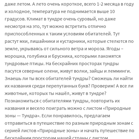
даже летом. А лето очень короткое, всего 1-2 месяца в году
и холодное, температура не поднимается выше 10
градусов. Климат в тундре очень суровый, но даже
несмотря на это, тут можно встретить отлично
приспособленных к таким условиям обитателей. Тут
растут мхи, лишайники и кустарники, которые стелются по
земле, укрываясь от сильного ветра и мороза. Ягоды –
морошка, голубика и брусника, которыми лакомятся
тундровые птицы. На бескрайних просторах тундры
пасутся северные олени, живут волки, зайцы и лемминги.
Знаешь ли ты всех обитателей тундры? Сможешь ли найти
их названия среди перепутанных букв? Проверим! А все ли
животные, которых ты нашёл, живут в тундре?
Познакомиться с обитателями тундры, повторить их
названия и весело поиграть можно с листом «Природные
зоны — Тундра». Если понравилось, предлагаем
отправиться в путешествие по разным природным зонам с
серией листов «Природные зоны» и начать путешествие по
бескрайним просторам нашей страны с листом