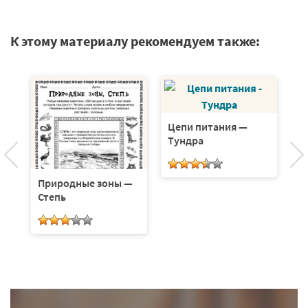
К этому материалу рекомендуем также:
Цепи питания —
П
Тундра
Т
Природные зоны —
Степь