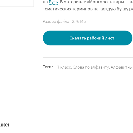
на
Русь
. В материале «Монголо-татары — 
тематических терминов на каждую букву р
Размер файла - 2.76 Mb
Скачать рабочий лист
Теги:
7 класс
,
Слова по алфавиту
,
Алфавитны
кже: