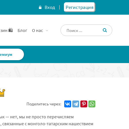
Вход
Регистрация
зин 🛍️
Блог
О нас
емиум
Поделитесь через:
лык — нет, мы не просто перечисляем
, связанные с монголо-татарским нашествием