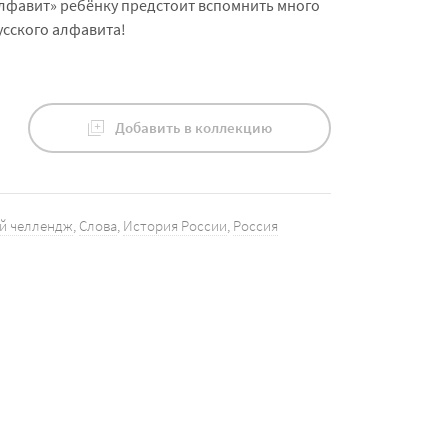
алфавит» ребёнку предстоит вспомнить много
усского алфавита!
Добавить в коллекцию
й челлендж
,
Слова
,
История России
,
Россия