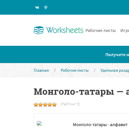
Рабочие листы
Игр
Получите н
Главная
/
Рабочие листы
/
Удельная разд
Монголо-татары — а
(Рейтинг 5)