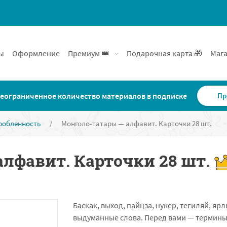
ы
Оформление
Премиум 👑
Подарочная карта 🎁
Мага
еограниченное количество материалов в подписке
Пр
робленность
/
Монголо-татары — алфавит. Карточки 28 шт.
лфавит. Карточки 28 шт.
Баскак, выход, пайцза, нукер, тегиляй, яр
выдуманные слова. Перед вами — термины