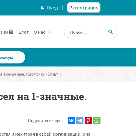
Вход
Регистрация
зин 🛍️
Блог
О нас
емиум
 1-значные. Карточки (50 шт.)
ел на 1-значные.
Поделитесь через:
остая и нехитрая в своей организации, она