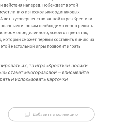
ои действия наперед. Побеждает в этой
исует линию из нескольких одинаковых
 А вот в усовершенствованной игре «Крестики-
1-значные» игрокам необходимо верно решить
стером определенного, «своего» цвета так,
к, который сможет первым составить линию из
я этой настольной игры позволит играть
нировать их, то игра «Крестики-нолики —
ные» станет многоразовой — вписывайте
реть и использовать карточки
Добавить в коллекцию