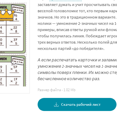
заставляет думать и учит просчитывать св
веселой головоломке тот, кто первым нар
значков. Но это в традиционном варианте.
нолики — умножение 2-значных чисел на 
примеры, вписав ответы ручкой или флома
чтобы получилась линия. Побеждает игро
трех верных ответов. Несколько полей дл
несколько партий «до победителя».
А если распечатать карточки и залами
умножение 2-значных чисел на 1-знач
символы поверх пленки. Их можно сте
бесчисленное количество раз.
Размер файла - 1.02 Mb
Скачать рабочий лист