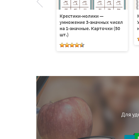
ки-нолики —
Крестики-нолики —
ие в пределах 100 с
умножение 3-значных чисел
ом через десяток.
на 1-значные. Карточки (50
и (15 шт.)
шт.)
Для уд