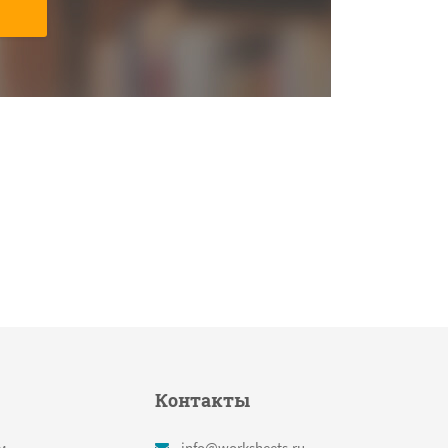
Контакты
м
info@worksheets.ru