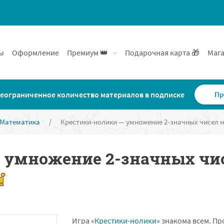
ы
Оформление
Премиум 👑
Подарочная карта 🎁
Мага
еограниченное количество материалов в подписке
Пр
Математика
/
Крестики-нолики — умножение 2-значных чисел на
 умножение 2-значных чис
Игра «
Крестики-нолики
» знакома всем. Пр