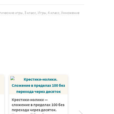
тические игры
,
3 класс
,
Игры
,
4 класс
,
Умножение
Крестики-нолики —
Крестики-нолики —
сложение в пределах 100 без
вычитание в предела
перехода через десяток.
без перехода через д