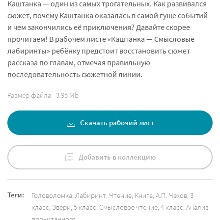
Каштанка — один из самых трогательных. Как развивался
сюжет, почему Каштанка оказалась в самой гуще событий
и чем закончились её приключения? Давайте скорее
прочитаем! В рабочем листе «Каштанка — Смысловые
лабиринты» ребёнку предстоит восстановить сюжет
рассказа по главам, отмечая правильную
последовательность сюжетной линии.
Размер файла - 3.95 Mb
Скачать рабочий лист
Добавить в коллекцию
Теги:
Головоломка
,
Лабиринт
,
Чтение
,
Книга
,
А.П. Чехов
,
3
класс
,
Звери
,
5 класс
,
Смысловое чтение
,
4 класс
,
Анализ
прочитанного