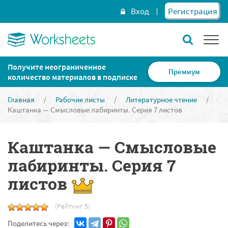
Вход
Регистрация
Получите неограниченное
Премиум
количество материалов в подписке
Главная
/
Рабочие листы
/
Литературное чтение
/
Каштанка — Смысловые лабиринты. Серия 7 листов
Каштанка — Смысловые
лабиринты. Серия 7
листов
(Рейтинг 5)
Поделитесь через: