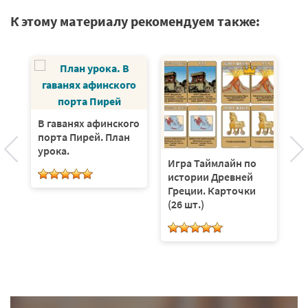
К этому материалу рекомендуем также:
В гаванях афинского
Х
порта Пирей. План
Д
урока.
д
Игра Таймлайн по
Ка
н
истории Древней
Греции. Карточки
(26 шт.)