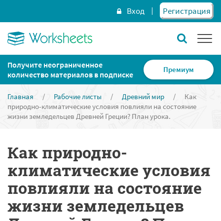
Вход
Регистрация
Получите неограниченное
Премиум
количество материалов в подписке
Главная
/
Рабочие листы
/
Древний мир
/
Как
природно-климатические условия повлияли на состояние
жизни земледельцев Древней Греции? План урока.
Как природно-
климатические условия
повлияли на состояние
жизни земледельцев