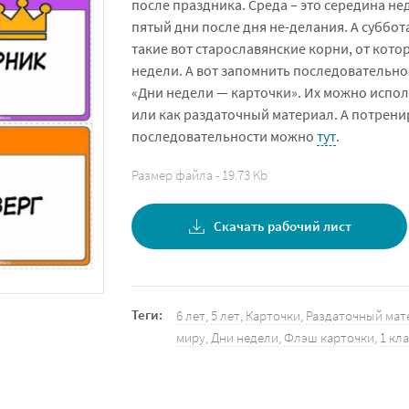
после праздника. Среда – это середина нед
пятый дни после дня не-делания. А суббот
такие вот старославянские корни, от кот
недели. А вот запомнить последовательно
«Дни недели — карточки». Их можно испол
или как раздаточный материал. А потрени
последовательности можно
тут
.
Размер файла - 19.73 Kb
Скачать рабочий лист
Теги:
6 лет
,
5 лет
,
Карточки
,
Раздаточный мат
миру
,
Дни недели
,
Флэш карточки
,
1 кл