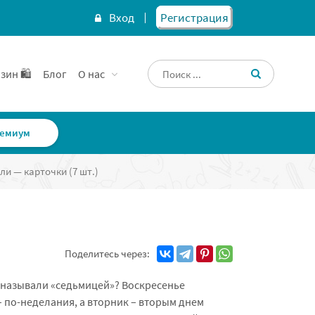
Вход
Регистрация
зин 🛍️
Блог
О нас
емиум
ли — карточки (7 шт.)
Поделитесь через:
ю называли «седьмицей»? Воскресенье
 по-неделания, а вторник – вторым днем