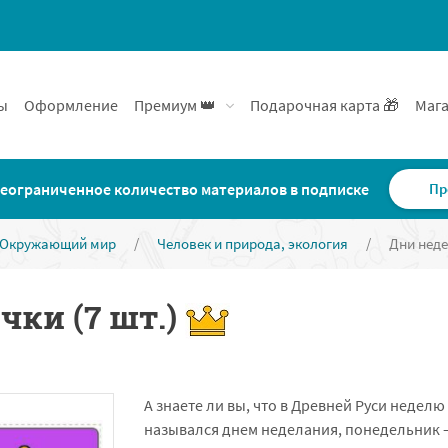
ы
Оформление
Премиум 👑
Подарочная карта 🎁
Мага
еограниченное количество материалов в подписке
Пр
Окружающий мир
/
Человек и природа, экология
/
Дни неде
чки (7 шт.)
А знаете ли вы, что в Древней Руси недел
назывался днем неделания, понедельник –