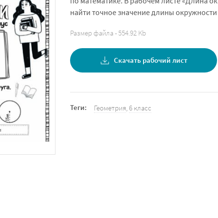
по математике. В рабочем листе «Длина о
найти точное значение длины окружности
Размер файла - 554.92 Kb
Скачать рабочий лист
Теги:
Геометрия
,
6 класс