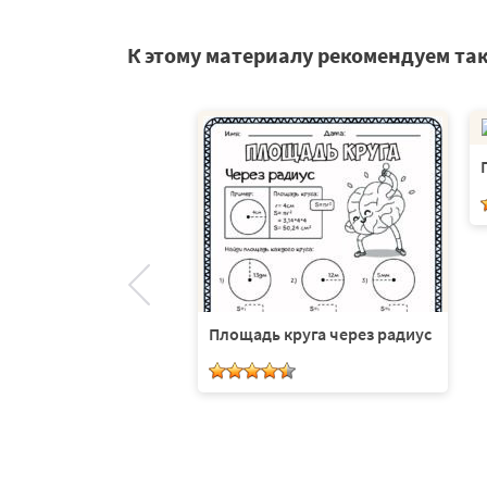
К этому материалу рекомендуем та
 столбик 4-
Площадь круга через радиус
-4-значное с
ом через десяток.
 листа