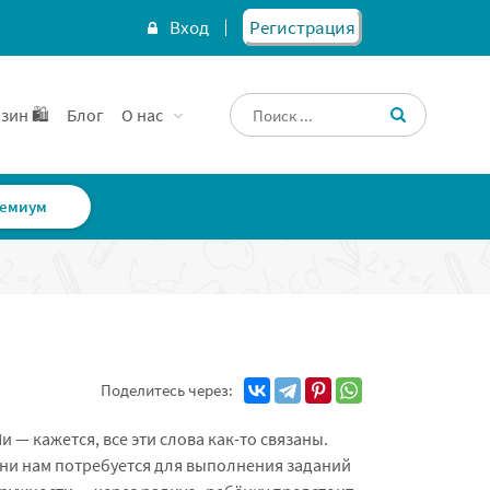
Вход
Регистрация
зин 🛍️
Блог
О нас
емиум
Поделитесь через:
и — кажется, все эти слова как-то связаны.
 они нам потребуется для выполнения заданий