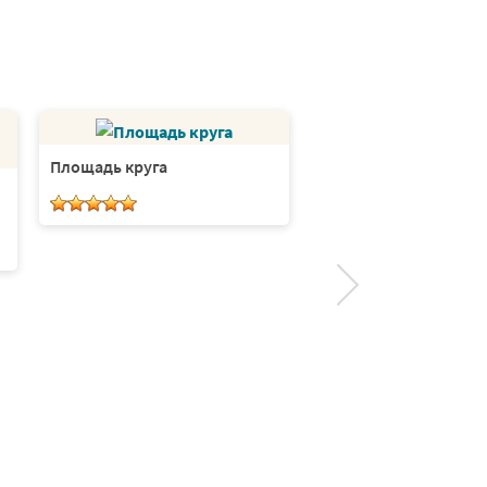
Площадь круга
Древняя Русь. Посчи
длину. Серия 3 листа