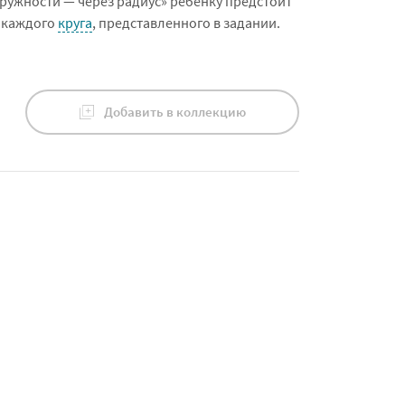
кружности — через радиус» ребёнку предстоит
 каждого
круга
, представленного в задании.
Добавить в коллекцию