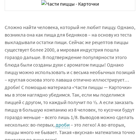
Сложно найти человека, который не любит пиццу. Однако,
возникла она как пища для бедняков – на основу из теста
выкладывали остатки пищи. Сейчас же рецептов пиццы
существует более 2000, а мировая индустрия пошла
гораздо дальше. В подтверждение популярности этого
блюда были созданы духи с ароматом пиццы! Однако
пиццу можно использовать и с весьма необычных позиций
– круглая основа этого лаваша отлично иллюстрирует…
дроби! С помощью материала «Части пиццы — Карточки»
мы в этом наглядно убедимся. Так, если мы поделимся
пиццей с другом, то каждый получит по ½. А если заказать
пиццу в большую компанию из 8 человек, то кусочки будут
гораздо меньше – всего лишь 1/8. Выводов можно сделать
несколько: во-первых,
дроби
– это легко! А во-вторых,
пиццы много не бывает. Такая «вкусная» математика точно
придется по душе всем!