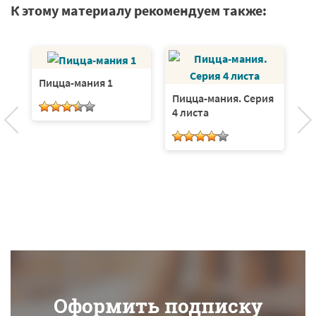
К этому материалу рекомендуем также:
Пицца-мания 1
Пицца-мания. Серия
4 листа
Д
Оформить подписку