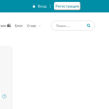
Вход
Регистрация
зин 🛍️
Блог
О нас