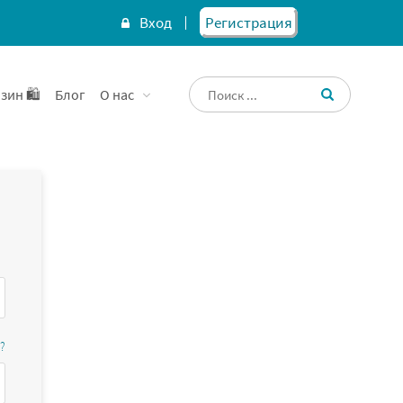
Вход
Регистрация
зин 🛍️
Блог
О нас
?