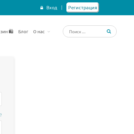
Вход
Регистрация
зин 🛍️
Блог
О нас
?